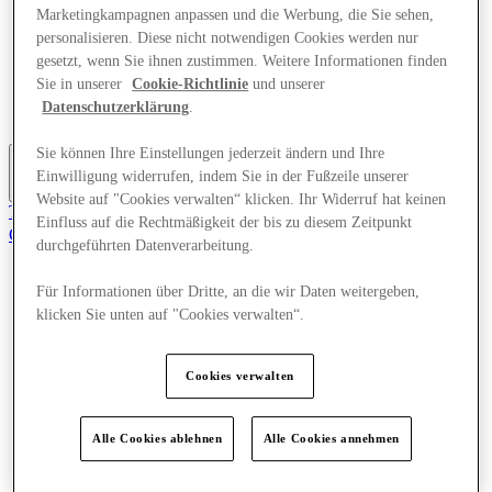
Marketingkampagnen anpassen und die Werbung, die Sie sehen,
Angebote
Planen Sie Ihren Besuch
personalisieren. Diese nicht notwendigen Cookies werden nur
Was läuft
gesetzt, wenn Sie ihnen zustimmen. Weitere Informationen finden
Essen & Trinken
Sie in unserer
Cookie-Richtlinie
und unserer
Geschenkkarten
Datenschutzerklärung
.
Dienstleistungen
Sie können Ihre Einstellungen jederzeit ändern und Ihre
Einwilligung widerrufen, indem Sie in der Fußzeile unserer
Mehr
Website auf "Cookies verwalten“ klicken. Ihr Widerruf hat keinen
Tritt dem Club bei.
Einfluss auf die Rechtmäßigkeit der bis zu diesem Zeitpunkt
Gerettet
durchgeführten Datenverarbeitung.
de
Geschäfte
Für Informationen über Dritte, an die wir Daten weitergeben,
Angebote
klicken Sie unten auf "Cookies verwalten“.
Planen Sie Ihren Besuch
Was läuft
Essen & Trinken
Cookies verwalten
Geschenkkarten
Dienstleistungen
Alle Cookies ablehnen
Alle Cookies annehmen
Mehr