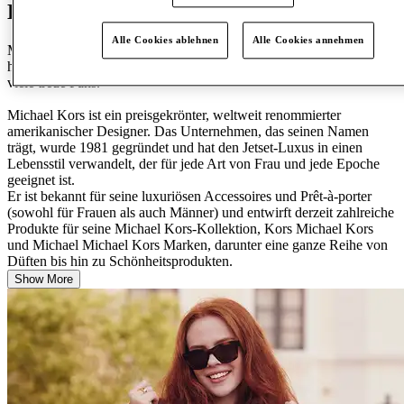
Lass dich inspirieren: Michael Kors
Alle Cookies ablehnen
Alle Cookies annehmen
Michael Kors nimmt einfache Designs an und kombiniert sie mit
hochwertigen Stoffen und einem perfekt sitzenden Modell und hat
viele treue Fans.
Michael Kors ist ein preisgekrönter, weltweit renommierter
amerikanischer Designer. Das Unternehmen, das seinen Namen
trägt, wurde 1981 gegründet und hat den Jetset-Luxus in einen
Lebensstil verwandelt, der für jede Art von Frau und jede Epoche
geeignet ist.
Er ist bekannt für seine luxuriösen Accessoires und Prêt-à-porter
(sowohl für Frauen als auch Männer) und entwirft derzeit zahlreiche
Produkte für seine Michael Kors-Kollektion, Kors Michael Kors
und Michael Michael Kors Marken, darunter eine ganze Reihe von
Düften bis hin zu Schönheitsprodukten.
Show More