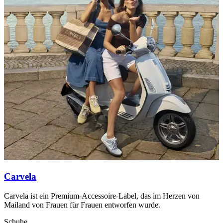
Carvela
Carvela ist ein Premium-Accessoire-Label, das im Herzen von
D
Mailand von Frauen für Frauen entworfen wurde.
u
Schuhe
A