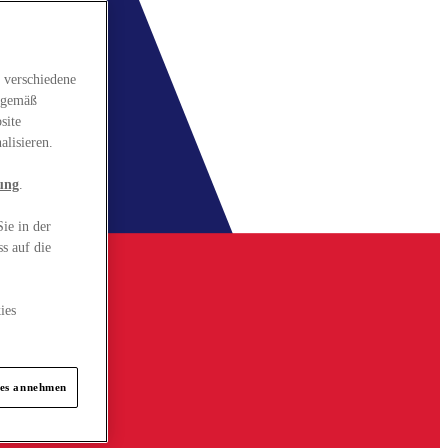
 verschiedene
gsgemäß
site
alisieren.
ung
.
ie in der
s auf die
ies
ies annehmen