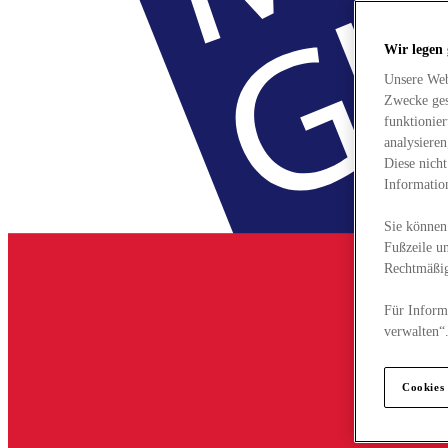
Wir legen
Unsere Web
Zwecke ges
funktionie
analysiere
Diese nich
Informatio
Sie können 
Fußzeile un
Rechtmäßig
Für Informa
verwalten“
Cookies