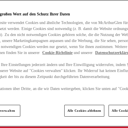
 großen Wert auf den Schutz Ihrer Daten
site verwendet Cookies und ähnliche Technologien, die von McArthurGlen für
etzt werden. Einige Cookies sind notwendig (z. B. damit die Website ordnun
rt). Zu den nicht notwendigen Cookies gehören solche, die die Nutzung der Web
n, unsere Marketingkampagnen anpassen und die Werbung, die Sie sehen, person
t notwendigen Cookies werden nur gesetzt, wenn Sie ihnen zustimmen. Weitere
nen finden Sie in unserer
Cookie-Richtlinie
und unserer
Datenschutzerklär
Ihre Einstellungen jederzeit ändern und Ihre Einwilligung widerrufen, indem S
serer Website auf "Cookies verwalten“ klicken. Ihr Widerruf hat keinen Einflus
keit der bis zu diesem Zeitpunkt durchgeführten Datenverarbeitung.
tionen über Dritte, an die wir Daten weitergeben, klicken Sie unten auf "Cook
.
 verwalten
Alle Cookies ablehnen
Alle Cook