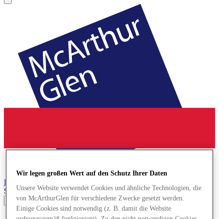
Wir legen großen Wert auf den Schutz Ihrer Daten
Bridgend
Designer Outlet
Unsere Website verwendet Cookies und ähnliche Technologien, die
Search input
von McArthurGlen für verschiedene Zwecke gesetzt werden.
Einige Cookies sind notwendig (z. B. damit die Website
Geschäfte
ordnungsgemäß funktioniert). Zu den nicht notwendigen Cookies