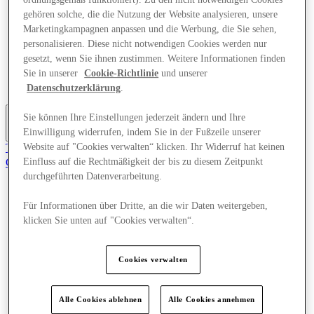
Angebote
gehören solche, die die Nutzung der Website analysieren, unsere
Planen Sie Ihren Besuch
Marketingkampagnen anpassen und die Werbung, die Sie sehen,
Was läuft
personalisieren. Diese nicht notwendigen Cookies werden nur
Essen & Trinken
gesetzt, wenn Sie ihnen zustimmen. Weitere Informationen finden
Dienstleistungen
Geschenkkarten
Sie in unserer
Cookie-Richtlinie
und unserer
Mittelkarte
Datenschutzerklärung
.
Sie können Ihre Einstellungen jederzeit ändern und Ihre
Einwilligung widerrufen, indem Sie in der Fußzeile unserer
Mehr
Tritt dem Club bei.
Website auf "Cookies verwalten“ klicken. Ihr Widerruf hat keinen
Gerettet
Einfluss auf die Rechtmäßigkeit der bis zu diesem Zeitpunkt
de
durchgeführten Datenverarbeitung.
Geschäfte
Für Informationen über Dritte, an die wir Daten weitergeben,
Angebote
klicken Sie unten auf "Cookies verwalten“.
Planen Sie Ihren Besuch
Was läuft
Essen & Trinken
Dienstleistungen
Cookies verwalten
Geschenkkarten
Mittelkarte
Alle Cookies ablehnen
Alle Cookies annehmen