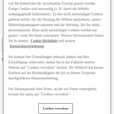
von McArthurGlen für verschiedene Zwecke gesetzt werden.
Angebote
Planen Sie Ihren Besuch
Einige Cookies sind notwendig (z. B. damit die Website
Was läuft
ordnungsgemäß funktioniert). Zu den nicht notwendigen Cookies
Essen & Trinken
gehören solche, die die Nutzung der Website analysieren, unsere
Dienstleistungen
Marketingkampagnen anpassen und die Werbung, die Sie sehen,
Geschenkkarten
personalisieren. Diese nicht notwendigen Cookies werden nur
Mittelkarte
gesetzt, wenn Sie ihnen zustimmen. Weitere Informationen finden
Sie in unserer
Cookie-Richtlinie
und unserer
Datenschutzerklärung
.
More
Tritt dem Club bei.
Sie können Ihre Einstellungen jederzeit ändern und Ihre
Gerettet
Einwilligung widerrufen, indem Sie in der Fußzeile unserer
de
Website auf "Cookies verwalten“ klicken. Ihr Widerruf hat keinen
Geschäfte
Einfluss auf die Rechtmäßigkeit der bis zu diesem Zeitpunkt
Angebote
durchgeführten Datenverarbeitung.
Planen Sie Ihren Besuch
Was läuft
Für Informationen über Dritte, an die wir Daten weitergeben,
Essen & Trinken
klicken Sie unten auf "Cookies verwalten“.
Dienstleistungen
Geschenkkarten
Mittelkarte
Cookies verwalten