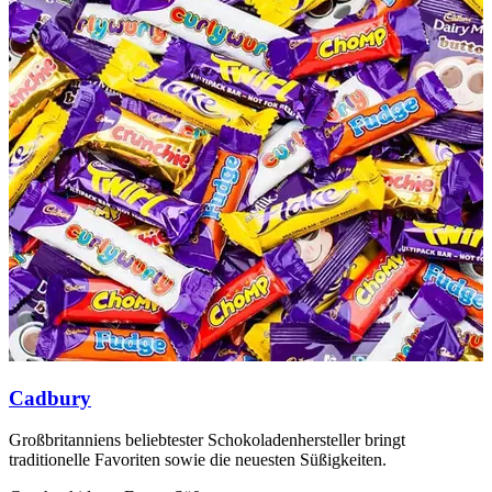
Cadbury
Großbritanniens beliebtester Schokoladenhersteller bringt
H
traditionelle Favoriten sowie die neuesten Süßigkeiten.
m
u