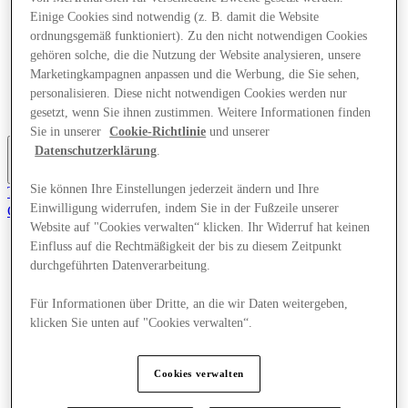
Angebote
Einige Cookies sind notwendig (z. B. damit die Website
Planen Sie Ihren Besuch
ordnungsgemäß funktioniert). Zu den nicht notwendigen Cookies
Was läuft
gehören solche, die die Nutzung der Website analysieren, unsere
Essen & Trinken
Marketingkampagnen anpassen und die Werbung, die Sie sehen,
Dienstleistungen
personalisieren. Diese nicht notwendigen Cookies werden nur
Geschenkkarten
Mittelkarte
gesetzt, wenn Sie ihnen zustimmen. Weitere Informationen finden
Sie in unserer
Cookie-Richtlinie
und unserer
Datenschutzerklärung
.
Mehr
Sie können Ihre Einstellungen jederzeit ändern und Ihre
Tritt dem Club bei.
Einwilligung widerrufen, indem Sie in der Fußzeile unserer
Gerettet
de
Website auf "Cookies verwalten“ klicken. Ihr Widerruf hat keinen
Einfluss auf die Rechtmäßigkeit der bis zu diesem Zeitpunkt
Geschäfte
durchgeführten Datenverarbeitung.
Angebote
Planen Sie Ihren Besuch
Für Informationen über Dritte, an die wir Daten weitergeben,
Was läuft
Essen & Trinken
klicken Sie unten auf "Cookies verwalten“.
Dienstleistungen
Geschenkkarten
Mittelkarte
Cookies verwalten