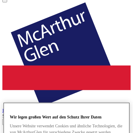
Bridgend
Designer Outlet
Search input
Wir legen großen Wert auf den Schutz Ihrer Daten
Unsere Website verwendet Cookies und ähnliche Technologien, die
Geschäfte
von McArthurGlen für verschiedene Zwecke gesetzt werden.