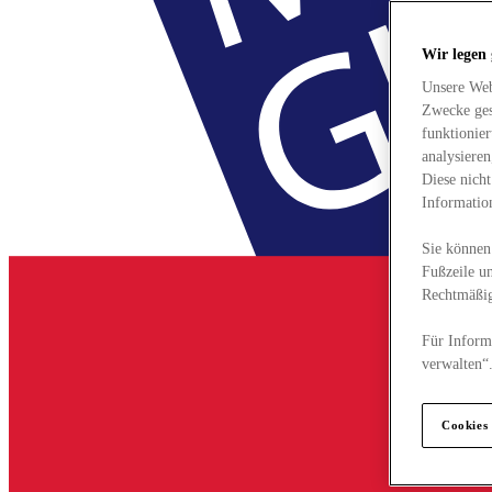
Wir legen
Unsere Web
Zwecke ges
funktionie
analysiere
Diese nich
Informatio
Sie können 
Fußzeile un
Rechtmäßig
Für Informa
verwalten“
Cookies