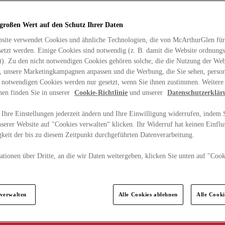
 großen Wert auf den Schutz Ihrer Daten
site verwendet Cookies und ähnliche Technologien, die von McArthurGlen für
etzt werden. Einige Cookies sind notwendig (z. B. damit die Website ordnun
rt). Zu den nicht notwendigen Cookies gehören solche, die die Nutzung der Web
n, unsere Marketingkampagnen anpassen und die Werbung, die Sie sehen, person
t notwendigen Cookies werden nur gesetzt, wenn Sie ihnen zustimmen. Weitere
nen finden Sie in unserer
Cookie-Richtlinie
und unserer
Datenschutzerklär
Ihre Einstellungen jederzeit ändern und Ihre Einwilligung widerrufen, indem S
serer Website auf "Cookies verwalten“ klicken. Ihr Widerruf hat keinen Einflus
keit der bis zu diesem Zeitpunkt durchgeführten Datenverarbeitung.
tionen über Dritte, an die wir Daten weitergeben, klicken Sie unten auf "Cook
.
 verwalten
Alle Cookies ablehnen
Alle Cook