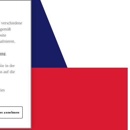
 verschiedene
gsgemäß
site
alisieren.
ung
.
ie in der
s auf die
ies
ies annehmen