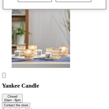
More
Yankee Candle
Closed
10am - 8pm
Contact the store