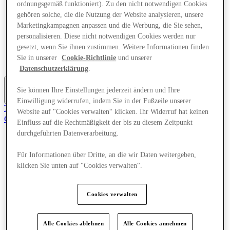
ordnungsgemäß funktioniert). Zu den nicht notwendigen Cookies
Angebote
gehören solche, die die Nutzung der Website analysieren, unsere
Planen Sie Ihren Besuch
Marketingkampagnen anpassen und die Werbung, die Sie sehen,
Was läuft
Essen & Trinken
personalisieren. Diese nicht notwendigen Cookies werden nur
Dienstleistungen
gesetzt, wenn Sie ihnen zustimmen. Weitere Informationen finden
Geschenkkarten
Sie in unserer
Cookie-Richtlinie
und unserer
Mittelkarte
Datenschutzerklärung
.
Sie können Ihre Einstellungen jederzeit ändern und Ihre
More
Einwilligung widerrufen, indem Sie in der Fußzeile unserer
Tritt dem Club bei.
Website auf "Cookies verwalten“ klicken. Ihr Widerruf hat keinen
Gerettet
Einfluss auf die Rechtmäßigkeit der bis zu diesem Zeitpunkt
de
durchgeführten Datenverarbeitung.
Geschäfte
Angebote
Für Informationen über Dritte, an die wir Daten weitergeben,
Planen Sie Ihren Besuch
klicken Sie unten auf "Cookies verwalten“.
Was läuft
Essen & Trinken
Dienstleistungen
Cookies verwalten
Geschenkkarten
Mittelkarte
Alle Cookies ablehnen
Alle Cookies annehmen