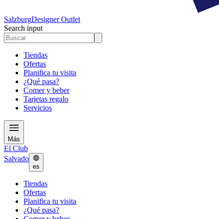
Salzburg
Designer Outlet
Search input
Tiendas
Ofertas
Planifica tu visita
¿Qué pasa?
Comer y beber
Tarjetas regalo
Servicios
Más
El Club
Salvado
es
Tiendas
Ofertas
Planifica tu visita
¿Qué pasa?
Comer y beber