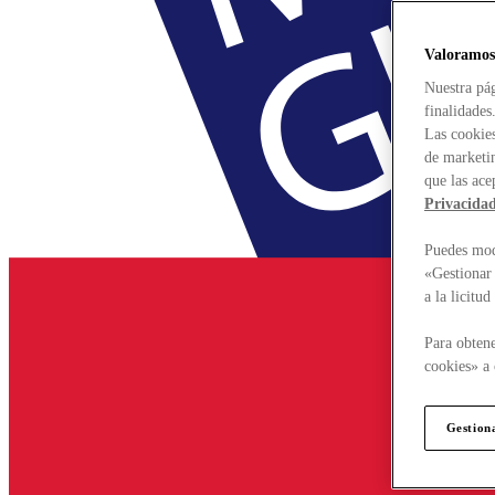
Valoramos
Nuestra pág
finalidades
Las cookies
de marketin
que las ace
Privacida
Puedes modi
«Gestionar 
a la licitu
Para obtene
cookies» a 
Gestion