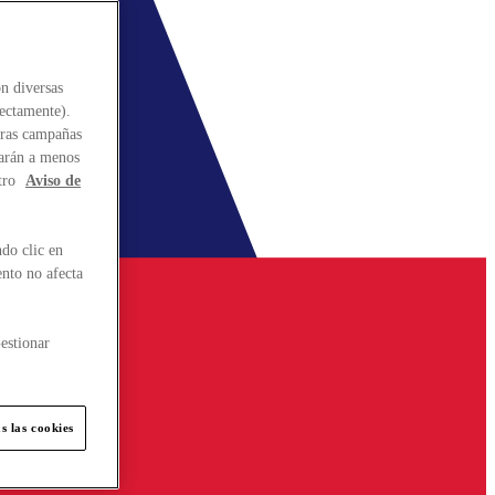
n diversas
rectamente).
stras campañas
larán a menos
tro
Aviso de
do clic en
ento no afecta
estionar
s las cookies