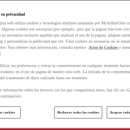
 tu privacidad
ina web utiliza cookies y tecnologías similares instaladas por McArthurGlen co
. Algunas cookies son necesarias (por ejemplo, para que la página funcione cor
 no necesarias incluyen aquellas que analizan el uso de la página, adaptan nue
g y personalizan la publicidad que ves. Estas cookies no necesarias no se insta
ptes. Para obtener más información, consulta nuestro
Aviso de Cookies
y nues
d
.
ficar tus preferencias y retirar tu consentimiento en cualquier momento hacien
cookies» en el pie de página de nuestro sitio web. La retirada de tu consentimi
d del tratamiento de datos realizado hasta ese momento.
r información sobre los terceros con los que compartimos datos, haz clic en «G
continuación.
ar cookies
Rechazar todas las cookies
Aceptar toda