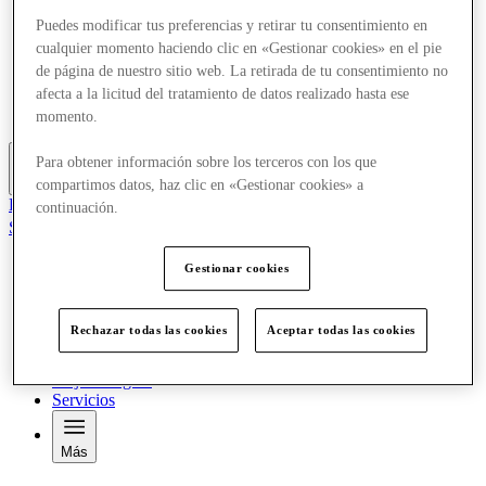
Ofertas
Puedes modificar tus preferencias y retirar tu consentimiento en
Planifica tu visita
cualquier momento haciendo clic en «Gestionar cookies» en el pie
¿Qué pasa?
de página de nuestro sitio web. La retirada de tu consentimiento no
Comer y beber
Tarjetas regalo
afecta a la licitud del tratamiento de datos realizado hasta ese
Servicios
momento.
Para obtener información sobre los terceros con los que
Más
compartimos datos, haz clic en «Gestionar cookies» a
El Club
continuación.
Salvado
es
Gestionar cookies
Tiendas
Ofertas
Planifica tu visita
Rechazar todas las cookies
Aceptar todas las cookies
¿Qué pasa?
Comer y beber
Tarjetas regalo
Servicios
Más