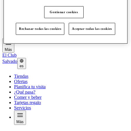
Ofertas
Planifica tu visita
Gestionar cookies
¿Qué pasa?
Comer y beber
Tarjetas regalo
Rechazar todas las cookies
Aceptar todas las cookies
Servicios
Más
El Club
Salvado
es
Tiendas
Ofertas
Planifica tu visita
¿Qué pasa?
Comer y beber
Tarjetas regalo
Servicios
Más