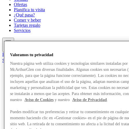
Ofertas
Planifica tu visita
¿Qué pasa?
Comer y beber
Tarjetas regalo
Servicios
Más
El Club
Valoramos tu privacidad
Salvado
Nuestra página web utiliza cookies y tecnologías similares instaladas por
es
McArthurGlen con diversas finalidades. Algunas cookies son necesarias 
Tiendas
ejemplo, para que la página funcione correctamente). Las cookies no nec
Ofertas
incluyen aquellas que analizan el uso de la página, adaptan nuestras cam
Planifica tu visita
marketing y personalizan la publicidad que ves. Estas cookies no necesar
¿Qué pasa?
se instalarán a menos que las aceptes. Para obtener más información, con
Comer y beber
nuestro
Aviso de Cookies
y nuestro
Aviso de Privacidad
.
Tarjetas regalo
Servicios
Puedes modificar tus preferencias y retirar tu consentimiento en cualquie
momento haciendo clic en «Gestionar cookies» en el pie de página de nu
Más
sitio web. La retirada de tu consentimiento no afecta a la licitud del trat