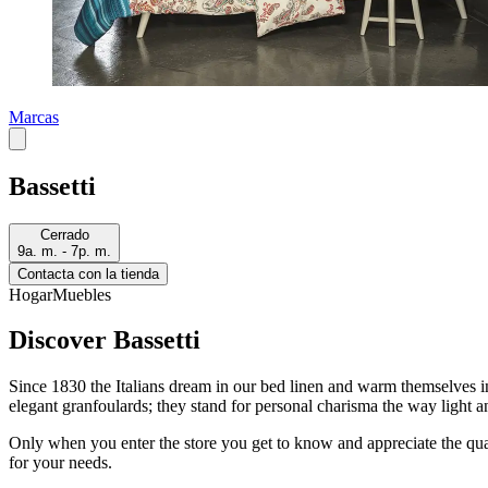
Marcas
Bassetti
Cerrado
9a. m. - 7p. m.
Contacta con la tienda
Hogar
Muebles
Discover Bassetti
Since 1830 the Italians dream in our bed linen and warm themselves in
elegant granfoulards; they stand for personal charisma the way light a
Only when you enter the store you get to know and appreciate the quali
for your needs.