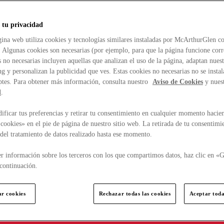
 tu privacidad
ina web utiliza cookies y tecnologías similares instaladas por McArthurGlen co
. Algunas cookies son necesarias (por ejemplo, para que la página funcione cor
 no necesarias incluyen aquellas que analizan el uso de la página, adaptan nue
g y personalizan la publicidad que ves. Estas cookies no necesarias no se insta
ptes. Para obtener más información, consulta nuestro
Aviso de Cookies
y nues
d
.
ficar tus preferencias y retirar tu consentimiento en cualquier momento hacien
cookies» en el pie de página de nuestro sitio web. La retirada de tu consentimi
d del tratamiento de datos realizado hasta ese momento.
r información sobre los terceros con los que compartimos datos, haz clic en «G
continuación.
ar cookies
Rechazar todas las cookies
Aceptar toda