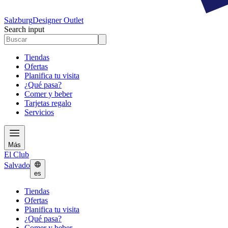
Salzburg
Designer Outlet
Search input
Tiendas
Ofertas
Planifica tu visita
¿Qué pasa?
Comer y beber
Tarjetas regalo
Servicios
Más
El Club
Salvado
es
Tiendas
Ofertas
Planifica tu visita
¿Qué pasa?
Comer y beber