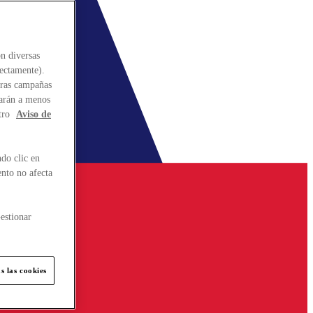
n diversas
rectamente).
stras campañas
larán a menos
tro
Aviso de
do clic en
ento no afecta
estionar
s las cookies