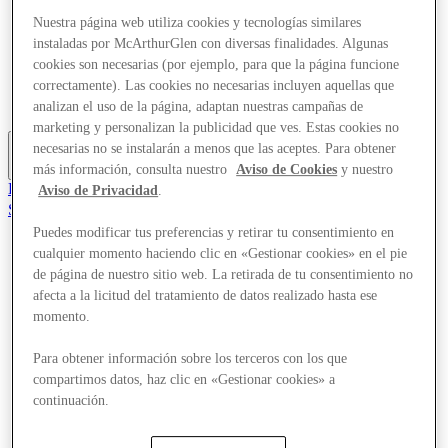
Ofertas
Nuestra página web utiliza cookies y tecnologías similares
Planifica tu visita
instaladas por McArthurGlen con diversas finalidades. Algunas
¿Qué pasa?
cookies son necesarias (por ejemplo, para que la página funcione
Comer y beber
correctamente). Las cookies no necesarias incluyen aquellas que
Tarjetas regalo
Servicios
analizan el uso de la página, adaptan nuestras campañas de
marketing y personalizan la publicidad que ves. Estas cookies no
necesarias no se instalarán a menos que las aceptes. Para obtener
Más
más información, consulta nuestro
Aviso de Cookies
y nuestro
El Club
Aviso de Privacidad
.
Salvado
es
Puedes modificar tus preferencias y retirar tu consentimiento en
cualquier momento haciendo clic en «Gestionar cookies» en el pie
Tiendas
de página de nuestro sitio web. La retirada de tu consentimiento no
Ofertas
Planifica tu visita
afecta a la licitud del tratamiento de datos realizado hasta ese
¿Qué pasa?
momento.
Comer y beber
Tarjetas regalo
Para obtener información sobre los terceros con los que
Servicios
compartimos datos, haz clic en «Gestionar cookies» a
continuación.
Más