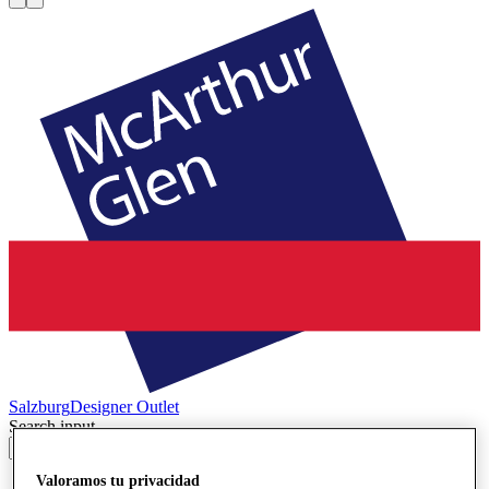
Salzburg
Designer Outlet
Search input
Valoramos tu privacidad
Tiendas