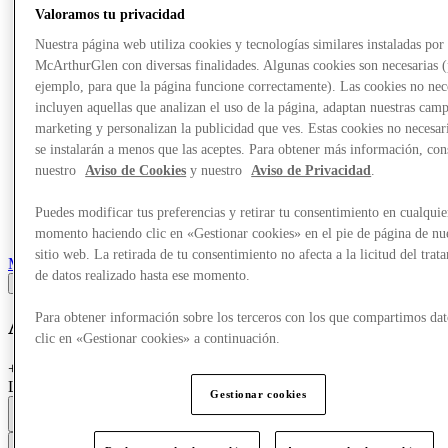
Valoramos tu privacidad
Nuestra página web utiliza cookies y tecnologías similares instaladas por
McArthurGlen con diversas finalidades. Algunas cookies son necesarias 
ejemplo, para que la página funcione correctamente). Las cookies no nec
incluyen aquellas que analizan el uso de la página, adaptan nuestras cam
marketing y personalizan la publicidad que ves. Estas cookies no necesar
se instalarán a menos que las aceptes. Para obtener más información, con
nuestro
Aviso de Cookies
y nuestro
Aviso de Privacidad
.
Puedes modificar tus preferencias y retirar tu consentimiento en cualquie
momento haciendo clic en «Gestionar cookies» en el pie de página de nu
sitio web. La retirada de tu consentimiento no afecta a la licitud del trat
Marcas
de datos realizado hasta ese momento.
Para obtener información sobre los terceros con los que compartimos dat
Alina Cosmetics
clic en «Gestionar cookies» a continuación.
+
Hugo Boss, Prada, Burberry, Yves Saint Laurent, Lancôme,
Lancaster, Paco Rabanne, Biotherm
Gestionar cookies
Abierto
9a. m. - 7p. m.
Contacta con la tienda