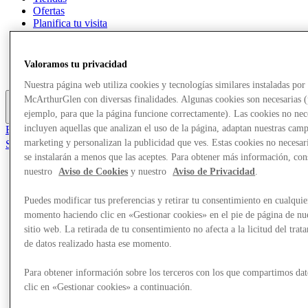
Ofertas
Planifica tu visita
¿Qué pasa?
Comer y beber
Tarjetas regalo
Valoramos tu privacidad
Servicios
Nuestra página web utiliza cookies y tecnologías similares instaladas por
McArthurGlen con diversas finalidades. Algunas cookies son necesarias 
ejemplo, para que la página funcione correctamente). Las cookies no nec
Más
incluyen aquellas que analizan el uso de la página, adaptan nuestras cam
El Club
marketing y personalizan la publicidad que ves. Estas cookies no necesar
Salvado
es
se instalarán a menos que las aceptes. Para obtener más información, con
nuestro
Aviso de Cookies
y nuestro
Aviso de Privacidad
.
Tiendas
Ofertas
Puedes modificar tus preferencias y retirar tu consentimiento en cualquie
Planifica tu visita
momento haciendo clic en «Gestionar cookies» en el pie de página de nu
¿Qué pasa?
Comer y beber
sitio web. La retirada de tu consentimiento no afecta a la licitud del trat
Tarjetas regalo
de datos realizado hasta ese momento.
Servicios
Para obtener información sobre los terceros con los que compartimos dat
Más
clic en «Gestionar cookies» a continuación.