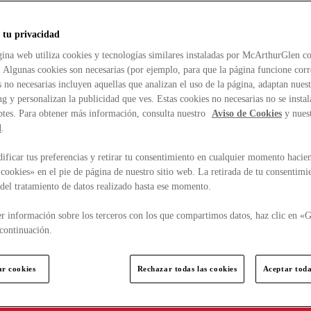
 tu privacidad
ina web utiliza cookies y tecnologías similares instaladas por McArthurGlen co
. Algunas cookies son necesarias (por ejemplo, para que la página funcione cor
 no necesarias incluyen aquellas que analizan el uso de la página, adaptan nue
g y personalizan la publicidad que ves. Estas cookies no necesarias no se insta
ptes. Para obtener más información, consulta nuestro
Aviso de Cookies
y nues
d
.
ficar tus preferencias y retirar tu consentimiento en cualquier momento hacien
cookies» en el pie de página de nuestro sitio web. La retirada de tu consentimi
d del tratamiento de datos realizado hasta ese momento.
r información sobre los terceros con los que compartimos datos, haz clic en «G
continuación.
ar cookies
Rechazar todas las cookies
Aceptar toda