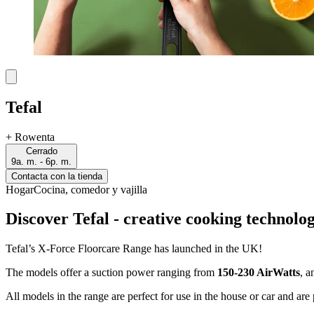
Tefal
+
Rowenta
Cerrado
9a. m. - 6p. m.
Contacta con la tienda
Hogar
Cocina, comedor y vajilla
Discover Tefal - creative cooking technolog
Tefal’s X-Force Floorcare Range has launched in the UK!
The models offer a suction power ranging from
150-230 AirWatts
, a
All models in the range are perfect for use in the house or car and are