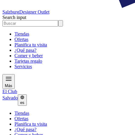
Salzburg
Designer Outlet
Search input
Tiendas
Ofertas
Planifica tu visita
¿Qué pasa?
Comer y beber
Tarjetas regalo
Servicios
Más
El Club
Salvado
es
Tiendas
Ofertas
Planifica tu visita
¿Qué pasa?
Comer y beber