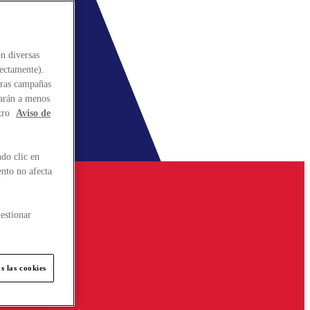
n diversas
rectamente).
stras campañas
larán a menos
tro
Aviso de
do clic en
ento no afecta
estionar
s las cookies