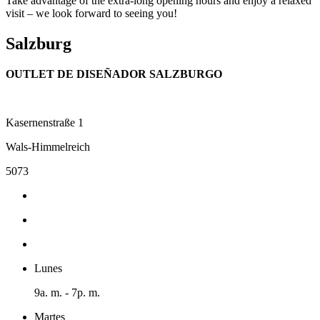
Take advantage of the extra-long opening hours and enjoy a relaxed
visit – we look forward to seeing you!
Salzburg
OUTLET DE DISEÑADOR SALZBURGO
Kasernenstraße 1
Wals-Himmelreich
5073
Lunes
9a. m. - 7p. m.
Martes