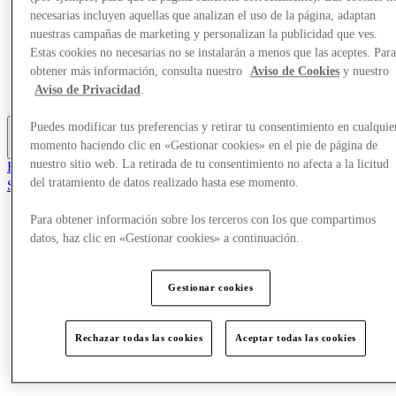
Ofertas
necesarias incluyen aquellas que analizan el uso de la página, adaptan
Planifica tu visita
nuestras campañas de marketing y personalizan la publicidad que ves.
¿Qué pasa?
Estas cookies no necesarias no se instalarán a menos que las aceptes. Par
Comer y beber
obtener más información, consulta nuestro
Aviso de Cookies
y nuestro
Tarjetas regalo
Aviso de Privacidad
.
Servicios
Puedes modificar tus preferencias y retirar tu consentimiento en cualquie
momento haciendo clic en «Gestionar cookies» en el pie de página de
Más
nuestro sitio web. La retirada de tu consentimiento no afecta a la licitud
El Club
del tratamiento de datos realizado hasta ese momento.
Salvado
es
Para obtener información sobre los terceros con los que compartimos
Tiendas
datos, haz clic en «Gestionar cookies» a continuación.
Ofertas
Planifica tu visita
¿Qué pasa?
Gestionar cookies
Comer y beber
Tarjetas regalo
Servicios
Rechazar todas las cookies
Aceptar todas las cookies
Más