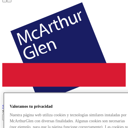
Salzburg
Designer Outlet
Valoramos tu privacidad
Search input
Nuestra página web utiliza cookies y tecnologías similares instaladas por
McArthurGlen con diversas finalidades. Algunas cookies son necesarias
Tiendas
(por ejemplo, para que la página funcione correctamente). Las cookies n