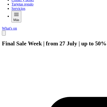
Tarjetas regalo
Servicios
Más
What's on
Final Sale Week | from 27 July | up to 50%