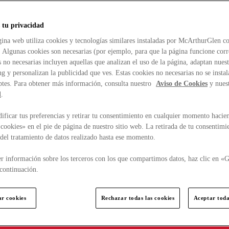
 tu privacidad
ina web utiliza cookies y tecnologías similares instaladas por McArthurGlen co
. Algunas cookies son necesarias (por ejemplo, para que la página funcione cor
 no necesarias incluyen aquellas que analizan el uso de la página, adaptan nue
g y personalizan la publicidad que ves. Estas cookies no necesarias no se insta
ptes. Para obtener más información, consulta nuestro
Aviso de Cookies
y nues
d
.
ficar tus preferencias y retirar tu consentimiento en cualquier momento hacien
cookies» en el pie de página de nuestro sitio web. La retirada de tu consentimi
d del tratamiento de datos realizado hasta ese momento.
r información sobre los terceros con los que compartimos datos, haz clic en «G
continuación.
ar cookies
Rechazar todas las cookies
Aceptar toda