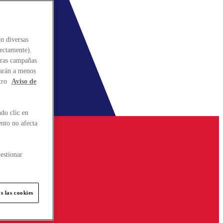
n diversas
rectamente).
stras campañas
larán a menos
tro
Aviso de
do clic en
ento no afecta
estionar
s las cookies