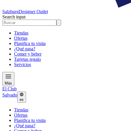
Salzburg
Designer Outlet
Search input
Tiendas
Ofertas
Planifica tu visita
¿Qué pasa?
Comer y beber
Tarjetas regalo
Servicios
Más
El Club
Salvado
es
Tiendas
Ofertas
Planifica tu visita
¿Qué pasa?
Comer y beber