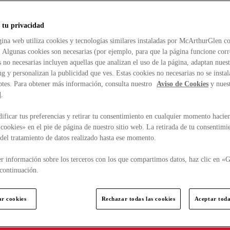
 tu privacidad
ina web utiliza cookies y tecnologías similares instaladas por McArthurGlen co
. Algunas cookies son necesarias (por ejemplo, para que la página funcione cor
 no necesarias incluyen aquellas que analizan el uso de la página, adaptan nue
g y personalizan la publicidad que ves. Estas cookies no necesarias no se insta
ptes. Para obtener más información, consulta nuestro
Aviso de Cookies
y nues
d
.
ficar tus preferencias y retirar tu consentimiento en cualquier momento hacien
cookies» en el pie de página de nuestro sitio web. La retirada de tu consentimi
d del tratamiento de datos realizado hasta ese momento.
r información sobre los terceros con los que compartimos datos, haz clic en «G
continuación.
ar cookies
Rechazar todas las cookies
Aceptar toda