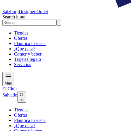
Salzburg
Designer Outlet
Search input
Tiendas
Ofertas
Planifica tu visita
¿Qué pasa?
Comer y beber
Tarjetas regalo
Servicios
Más
El Club
Salvado
es
Tiendas
Ofertas
Planifica tu visita
¿Qué pasa?
Comer y beber