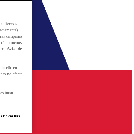
n diversas
rectamente).
stras campañas
larán a menos
tro
Aviso de
do clic en
ento no afecta
estionar
s las cookies