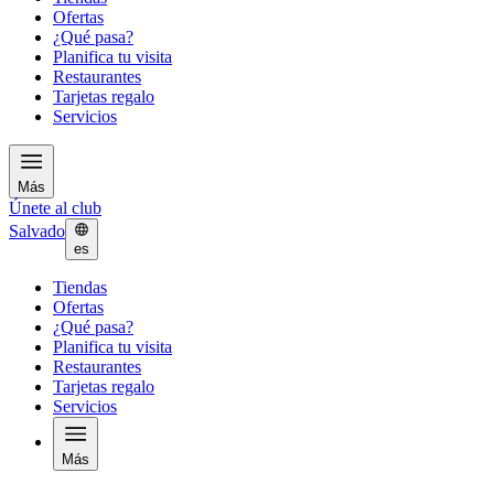
Ofertas
¿Qué pasa?
Planifica tu visita
Restaurantes
Tarjetas regalo
Servicios
Más
Únete al club
Salvado
es
Tiendas
Ofertas
¿Qué pasa?
Planifica tu visita
Restaurantes
Tarjetas regalo
Servicios
Más