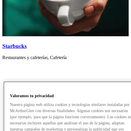
Starbucks
Restaurantes y cafeterías, Cafetería
M
a
r
S
Valoramos tu privacidad
Nuestra página web utiliza cookies y tecnologías similares instaladas por
McArthurGlen con diversas finalidades. Algunas cookies son necesarias
(por ejemplo, para que la página funcione correctamente). Las cookies n
necesarias incluyen aquellas que analizan el uso de la página, adaptan
nuestras campañas de marketing y personalizan la publicidad que ves.