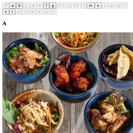
#
a
b
c
d
e
f
g
h
i
j
k
l
m
n
o
p
q
r
s
t
u
v
w
x
y
z
A