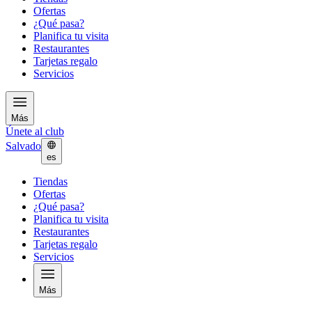
Ofertas
¿Qué pasa?
Planifica tu visita
Restaurantes
Tarjetas regalo
Servicios
Más
Únete al club
Salvado
es
Tiendas
Ofertas
¿Qué pasa?
Planifica tu visita
Restaurantes
Tarjetas regalo
Servicios
Más