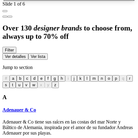
Slide 1 of 6
Over 130
designer brands
to choose from,
always up to 70% off
Filter
Ver detalles
Ver lista
Jump to section
#
a
b
c
d
e
f
g
h
i
j
k
l
m
n
o
p
q
r
s
t
u
v
w
x
y
z
A
Adenauer & Co
Adenauer & Co tiene sus raíces en las costas del mar Norte y
Báltico de Alemania, inspirada por el amor de su fundador Andreas
Adenauer por sus playas.