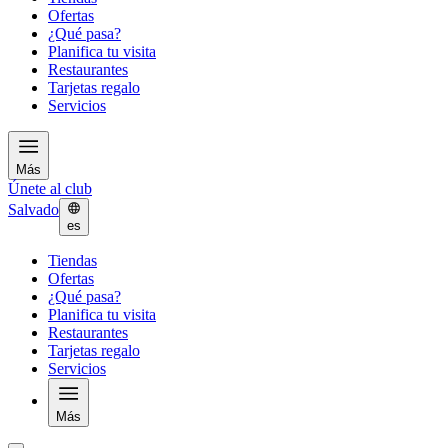
Ofertas
¿Qué pasa?
Planifica tu visita
Restaurantes
Tarjetas regalo
Servicios
Más
Únete al club
Salvado
es
Tiendas
Ofertas
¿Qué pasa?
Planifica tu visita
Restaurantes
Tarjetas regalo
Servicios
Más