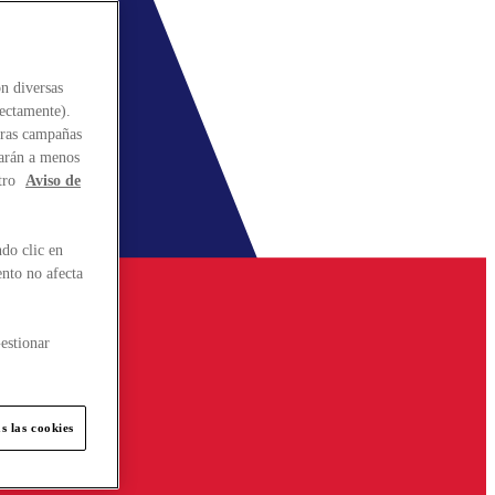
n diversas
rectamente).
stras campañas
larán a menos
tro
Aviso de
do clic en
ento no afecta
estionar
s las cookies