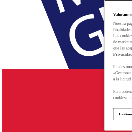
Valoramos
Nuestra pág
finalidades
Las cookies
de marketin
que las ace
Privacida
Puedes modi
«Gestionar 
a la licitu
Para obtene
cookies» a 
Gestion