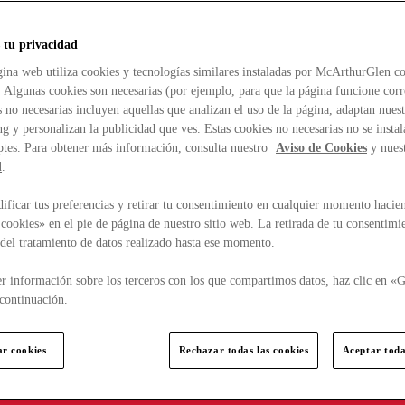
 tu privacidad
ina web utiliza cookies y tecnologías similares instaladas por McArthurGlen co
. Algunas cookies son necesarias (por ejemplo, para que la página funcione cor
 no necesarias incluyen aquellas que analizan el uso de la página, adaptan nue
g y personalizan la publicidad que ves. Estas cookies no necesarias no se insta
ptes. Para obtener más información, consulta nuestro
Aviso de Cookies
y nues
d
.
ficar tus preferencias y retirar tu consentimiento en cualquier momento hacien
cookies» en el pie de página de nuestro sitio web. La retirada de tu consentimi
d del tratamiento de datos realizado hasta ese momento.
r información sobre los terceros con los que compartimos datos, haz clic en «G
continuación.
ar cookies
Rechazar todas las cookies
Aceptar toda