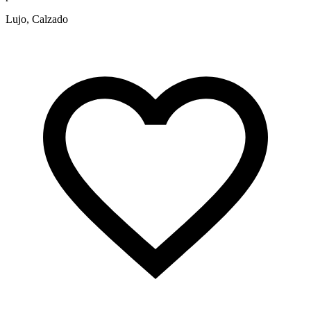
Lujo, Calzado
L
h