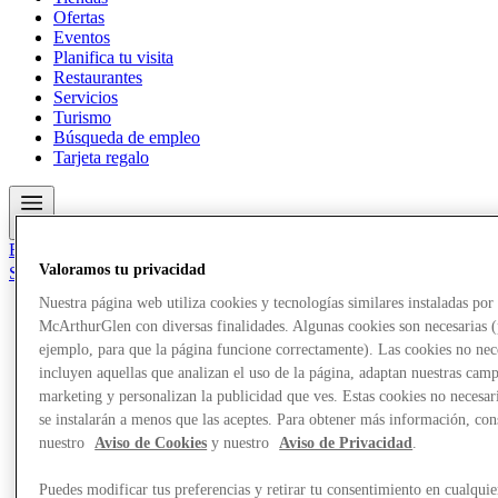
Ofertas
Eventos
Planifica tu visita
Restaurantes
Servicios
Turismo
Búsqueda de empleo
Tarjeta regalo
Más
El Club
Valoramos tu privacidad
Salvado
es
Nuestra página web utiliza cookies y tecnologías similares instaladas por
McArthurGlen con diversas finalidades. Algunas cookies son necesarias 
Tiendas
Ofertas
ejemplo, para que la página funcione correctamente). Las cookies no nec
Eventos
incluyen aquellas que analizan el uso de la página, adaptan nuestras cam
Planifica tu visita
marketing y personalizan la publicidad que ves. Estas cookies no necesar
Restaurantes
se instalarán a menos que las aceptes. Para obtener más información, con
Servicios
nuestro
Aviso de Cookies
y nuestro
Aviso de Privacidad
.
Turismo
Búsqueda de empleo
Tarjeta regalo
Puedes modificar tus preferencias y retirar tu consentimiento en cualquie