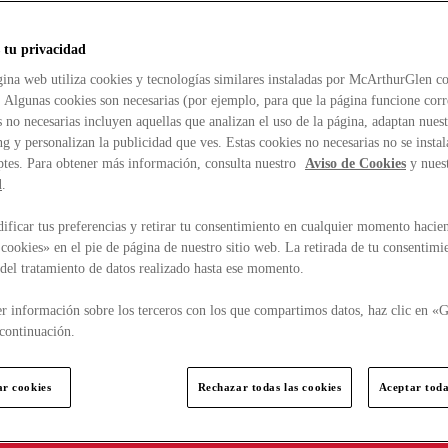
 tu privacidad
ina web utiliza cookies y tecnologías similares instaladas por McArthurGlen co
. Algunas cookies son necesarias (por ejemplo, para que la página funcione cor
 no necesarias incluyen aquellas que analizan el uso de la página, adaptan nue
g y personalizan la publicidad que ves. Estas cookies no necesarias no se insta
ptes. Para obtener más información, consulta nuestro
Aviso de Cookies
y nues
d
.
ficar tus preferencias y retirar tu consentimiento en cualquier momento hacien
cookies» en el pie de página de nuestro sitio web. La retirada de tu consentimi
d del tratamiento de datos realizado hasta ese momento.
r información sobre los terceros con los que compartimos datos, haz clic en «G
continuación.
ar cookies
Rechazar todas las cookies
Aceptar toda