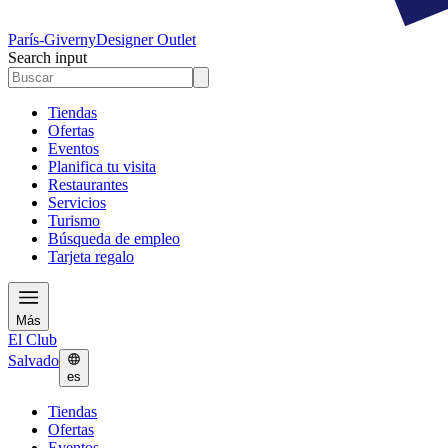
París-Giverny
Designer Outlet
Search input
Tiendas
Ofertas
Eventos
Planifica tu visita
Restaurantes
Servicios
Turismo
Búsqueda de empleo
Tarjeta regalo
Más
El Club
Salvado
es
Tiendas
Ofertas
Eventos