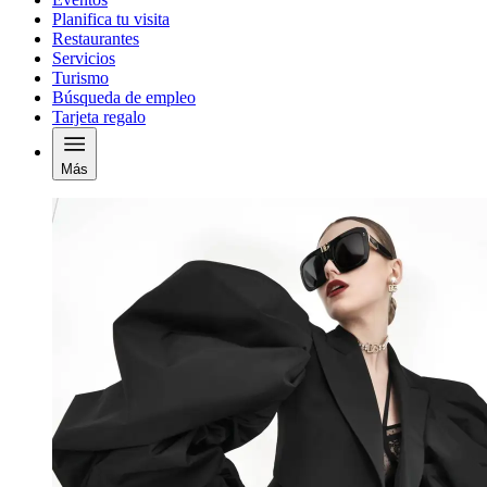
Planifica tu visita
Restaurantes
Servicios
Turismo
Búsqueda de empleo
Tarjeta regalo
Más