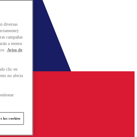
n diversas
rectamente).
stras campañas
larán a menos
tro
Aviso de
do clic en
ento no afecta
estionar
s las cookies