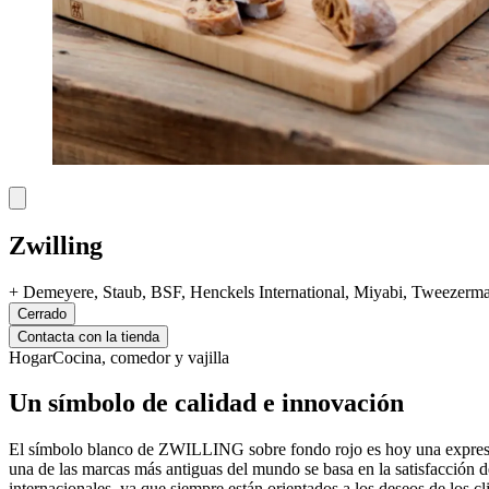
Zwilling
+
Demeyere, Staub, BSF, Henckels International, Miyabi, Tweezerman
Cerrado
Contacta con la tienda
Hogar
Cocina, comedor y vajilla
Un símbolo de calidad e innovación
El símbolo blanco de ZWILLING sobre fondo rojo es hoy una expresión d
una de las marcas más antiguas del mundo se basa en la satisfacción d
internacionales, ya que siempre están orientados a los deseos de los cl