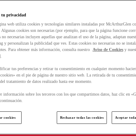
 tu privacidad
ina web utiliza cookies y tecnologías similares instaladas por McArthurGlen co
. Algunas cookies son necesarias (por ejemplo, para que la página funcione cor
 no necesarias incluyen aquellas que analizan el uso de la página, adaptan nue
g y personalizan la publicidad que ves. Estas cookies no necesarias no se insta
ptes. Para obtener más información, consulta nuestro
Aviso de Cookies
y nues
d
.
ficar tus preferencias y retirar tu consentimiento en cualquier momento hacien
cookies» en el pie de página de nuestro sitio web. La retirada de tu consentimi
d del tratamiento de datos realizado hasta ese momento.
r información sobre los terceros con los que compartimos datos, haz clic en «G
continuación.
ar cookies
Rechazar todas las cookies
Aceptar toda