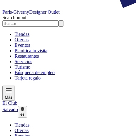
París-Giverny
Designer Outlet
Search input
Tiendas
Ofertas
Eventos
Planifica tu visita
Restaurantes
Servicios
Turismo
Búsqueda de empleo
Tarjeta regalo
Más
El Club
Salvado
es
Tiendas
Ofertas
Eventos