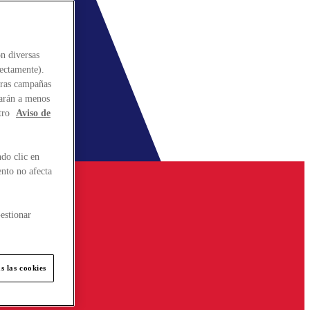
n diversas
rectamente).
stras campañas
larán a menos
tro
Aviso de
do clic en
ento no afecta
estionar
s las cookies