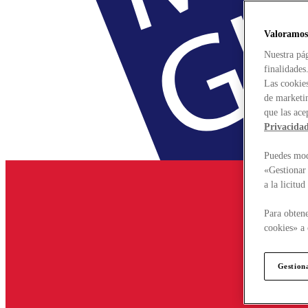
Valoramos
Nuestra pág
finalidades
Las cookies
de marketin
que las ace
Privacida
Puedes modi
«Gestionar 
a la licitu
Para obtene
cookies» a 
Gestion