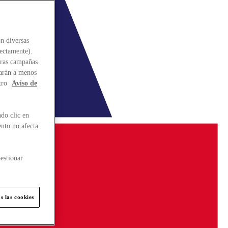
n diversas
rectamente).
stras campañas
larán a menos
tro
Aviso de
do clic en
ento no afecta
estionar
s las cookies