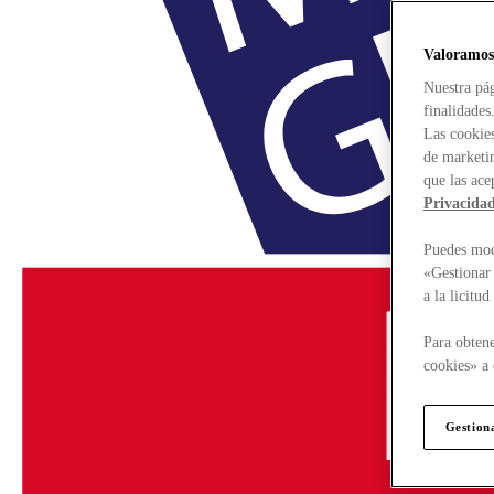
Valoramos
Nuestra pág
finalidades
Las cookies
de marketin
que las ace
Privacida
Puedes modi
«Gestionar 
a la licitu
Para obtene
cookies» a 
Gestion