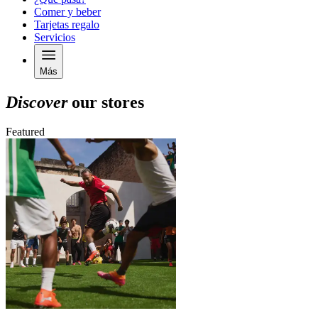
Comer y beber
Tarjetas regalo
Servicios
Más
Discover
our stores
Featured