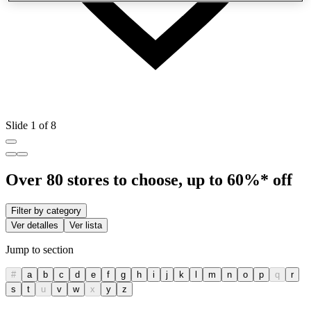
Slide 1 of 8
Over 80 stores to choose, up to 60%* off
Filter by category
Ver detalles
Ver lista
Jump to section
#
a
b
c
d
e
f
g
h
i
j
k
l
m
n
o
p
q
r
s
t
u
v
w
x
y
z