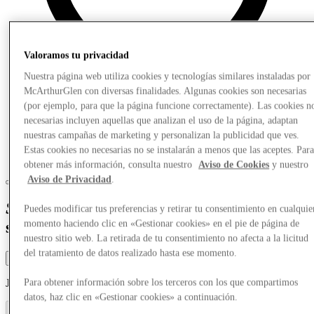
Valoramos tu privacidad
Nuestra página web utiliza cookies y tecnologías similares instaladas por
McArthurGlen con diversas finalidades. Algunas cookies son necesarias
(por ejemplo, para que la página funcione correctamente). Las cookies n
necesarias incluyen aquellas que analizan el uso de la página, adaptan
nuestras campañas de marketing y personalizan la publicidad que ves.
Estas cookies no necesarias no se instalarán a menos que las aceptes. Par
obtener más información, consulta nuestro
Aviso de Cookies
y nuestro
Aviso de Privacidad
.
Savour
delicious flavours and relax in
Puedes modificar tus preferencias y retirar tu consentimiento en cualquie
style
momento haciendo clic en «Gestionar cookies» en el pie de página de
nuestro sitio web. La retirada de tu consentimiento no afecta a la licitud
del tratamiento de datos realizado hasta ese momento.
Filter by categories
Jump to section
Para obtener información sobre los terceros con los que compartimos
datos, haz clic en «Gestionar cookies» a continuación.
#
a
b
c
d
e
f
g
h
i
j
k
l
m
n
o
p
q
r