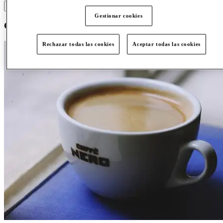
s
t
u
v
w
x
y
z
Gestionar cookies
C
Rechazar todas las cookies
Aceptar todas las cookies