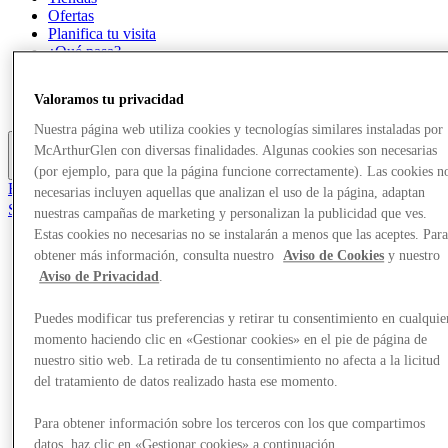
Ofertas
Planifica tu visita
¿Qué pasa?
Comer y beber
Tarjetas regalo
Valoramos tu privacidad
Servicios
Nuestra página web utiliza cookies y tecnologías similares instaladas por
McArthurGlen con diversas finalidades. Algunas cookies son necesarias
Más
(por ejemplo, para que la página funcione correctamente). Las cookies n
El Club
necesarias incluyen aquellas que analizan el uso de la página, adaptan
Salvado
nuestras campañas de marketing y personalizan la publicidad que ves.
es
Estas cookies no necesarias no se instalarán a menos que las aceptes. Par
obtener más información, consulta nuestro
Aviso de Cookies
y nuestro
Tiendas
Aviso de Privacidad
.
Ofertas
Planifica tu visita
¿Qué pasa?
Puedes modificar tus preferencias y retirar tu consentimiento en cualquie
Comer y beber
momento haciendo clic en «Gestionar cookies» en el pie de página de
Tarjetas regalo
nuestro sitio web. La retirada de tu consentimiento no afecta a la licitud
Servicios
del tratamiento de datos realizado hasta ese momento.
Más
Para obtener información sobre los terceros con los que compartimos
datos, haz clic en «Gestionar cookies» a continuación.