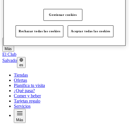
Ofertas
Planifica tu visita
¿Qué pasa?
Gestionar cookies
Comer y beber
Tarjetas regalo
Servicios
Rechazar todas las cookies
Aceptar todas las cookies
Más
El Club
Salvado
es
Tiendas
Ofertas
Planifica tu visita
¿Qué pasa?
Comer y beber
Tarjetas regalo
Servicios
Más