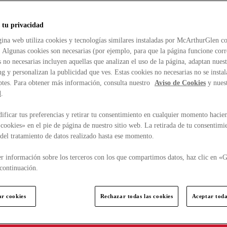
 tu privacidad
ina web utiliza cookies y tecnologías similares instaladas por McArthurGlen co
. Algunas cookies son necesarias (por ejemplo, para que la página funcione cor
 no necesarias incluyen aquellas que analizan el uso de la página, adaptan nue
g y personalizan la publicidad que ves. Estas cookies no necesarias no se insta
ptes. Para obtener más información, consulta nuestro
Aviso de Cookies
y nues
d
.
ficar tus preferencias y retirar tu consentimiento en cualquier momento hacien
cookies» en el pie de página de nuestro sitio web. La retirada de tu consentimi
d del tratamiento de datos realizado hasta ese momento.
r información sobre los terceros con los que compartimos datos, haz clic en «G
continuación.
ar cookies
Rechazar todas las cookies
Aceptar toda