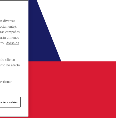
n diversas
rectamente).
stras campañas
larán a menos
tro
Aviso de
do clic en
ento no afecta
estionar
s las cookies