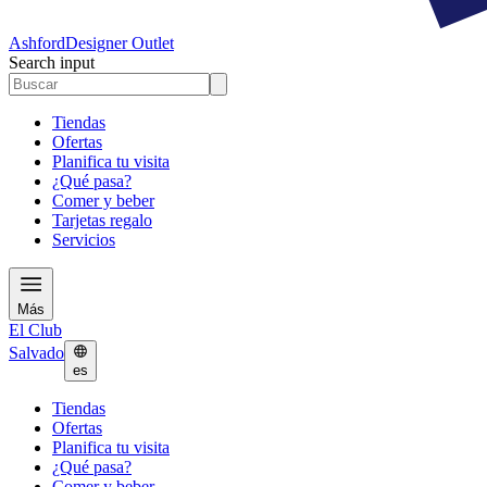
Ashford
Designer Outlet
Search input
Tiendas
Ofertas
Planifica tu visita
¿Qué pasa?
Comer y beber
Tarjetas regalo
Servicios
Más
El Club
Salvado
es
Tiendas
Ofertas
Planifica tu visita
¿Qué pasa?
Comer y beber