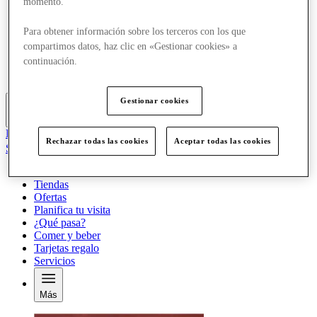
momento.
Ofertas
Planifica tu visita
Para obtener información sobre los terceros con los que
¿Qué pasa?
compartimos datos, haz clic en «Gestionar cookies» a
Comer y beber
Tarjetas regalo
continuación.
Servicios
Gestionar cookies
Más
El Club
Rechazar todas las cookies
Aceptar todas las cookies
Salvado
es
Tiendas
Ofertas
Planifica tu visita
¿Qué pasa?
Comer y beber
Tarjetas regalo
Servicios
Más