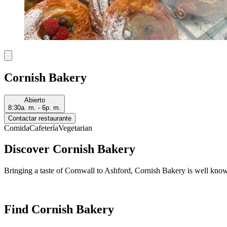
Cornish Bakery
Abierto
8:30a. m. - 6p. m.
Contactar restaurante
Comida
Cafetería
Vegetarian
Discover Cornish Bakery
Bringing a taste of Cornwall to Ashford, Cornish Bakery is well known f
Find Cornish Bakery