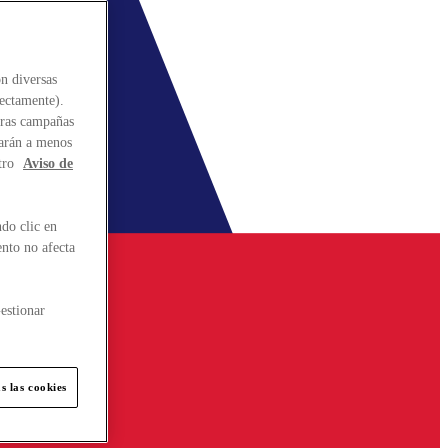
n diversas
rectamente).
stras campañas
larán a menos
tro
Aviso de
do clic en
ento no afecta
estionar
s las cookies