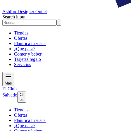
Ashford
Designer Outlet
Search input
Tiendas
Ofertas
Planifica tu visita
¿Qué pasa?
Comer y beber
Tarjetas regalo
Servicios
Más
El Club
Salvado
es
Tiendas
Ofertas
Planifica tu visita
¿Qué pasa?
Comer y beber