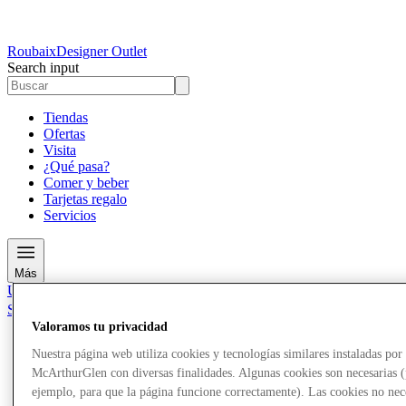
Roubaix
Designer Outlet
Search input
Tiendas
Ofertas
Visita
¿Qué pasa?
Comer y beber
Tarjetas regalo
Servicios
Más
Únete al Club
Salvado
es
Valoramos tu privacidad
Nuestra página web utiliza cookies y tecnologías similares instaladas por
Tiendas
Ofertas
McArthurGlen con diversas finalidades. Algunas cookies son necesarias 
Visita
ejemplo, para que la página funcione correctamente). Las cookies no nec
¿Qué pasa?