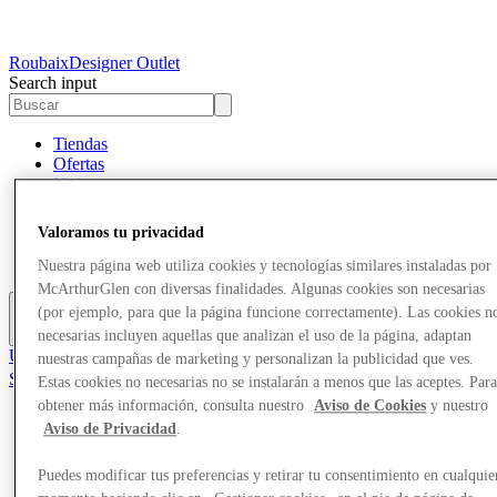
Roubaix
Designer Outlet
Search input
Tiendas
Ofertas
Visita
¿Qué pasa?
Comer y beber
Valoramos tu privacidad
Tarjetas regalo
Servicios
Nuestra página web utiliza cookies y tecnologías similares instaladas por
McArthurGlen con diversas finalidades. Algunas cookies son necesarias
(por ejemplo, para que la página funcione correctamente). Las cookies n
Más
necesarias incluyen aquellas que analizan el uso de la página, adaptan
Únete al Club
nuestras campañas de marketing y personalizan la publicidad que ves.
Salvado
Estas cookies no necesarias no se instalarán a menos que las aceptes. Par
es
obtener más información, consulta nuestro
Aviso de Cookies
y nuestro
Aviso de Privacidad
.
Tiendas
Ofertas
Visita
Puedes modificar tus preferencias y retirar tu consentimiento en cualquie
¿Qué pasa?