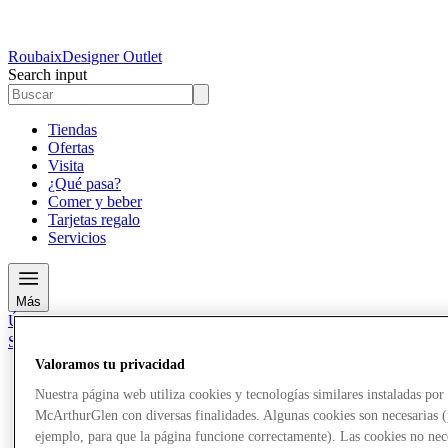
Roubaix
Designer Outlet
Search input
Tiendas
Ofertas
Visita
¿Qué pasa?
Comer y beber
Tarjetas regalo
Servicios
Más
Únete al Club
Salvado
es
Valoramos tu privacidad
Tiendas
Nuestra página web utiliza cookies y tecnologías similares instaladas por
Ofertas
McArthurGlen con diversas finalidades. Algunas cookies son necesarias 
Visita
ejemplo, para que la página funcione correctamente). Las cookies no nec
¿Qué pasa?