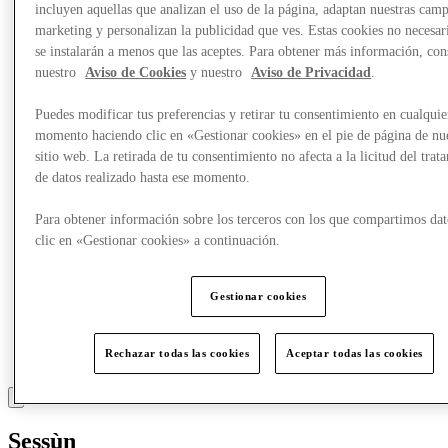
incluyen aquellas que analizan el uso de la página, adaptan nuestras cam
Comer y beber
marketing y personalizan la publicidad que ves. Estas cookies no necesar
Tarjetas regalo
Servicios
se instalarán a menos que las aceptes. Para obtener más información, con
nuestro
Aviso de Cookies
y nuestro
Aviso de Privacidad
.
Más
Puedes modificar tus preferencias y retirar tu consentimiento en cualquie
momento haciendo clic en «Gestionar cookies» en el pie de página de nu
sitio web. La retirada de tu consentimiento no afecta a la licitud del trat
de datos realizado hasta ese momento.
Para obtener información sobre los terceros con los que compartimos dat
clic en «Gestionar cookies» a continuación.
Gestionar cookies
Rechazar todas las cookies
Aceptar todas las cookies
Sessùn