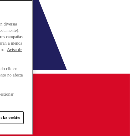
n diversas
rectamente).
stras campañas
larán a menos
tro
Aviso de
do clic en
ento no afecta
estionar
s las cookies