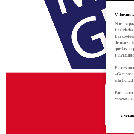
Valoramos
Nuestra pág
finalidades
Las cookies
de marketin
que las ace
Privacida
Puedes modi
«Gestionar 
a la licitu
Para obtene
cookies» a 
Gestion