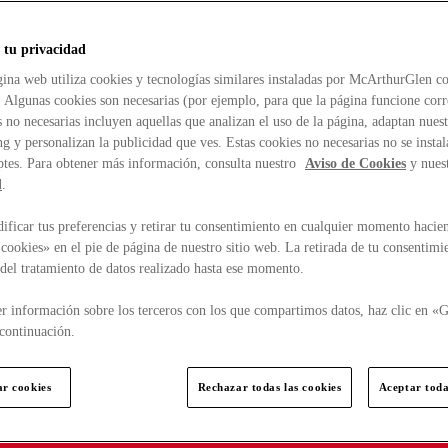
 tu privacidad
ina web utiliza cookies y tecnologías similares instaladas por McArthurGlen co
. Algunas cookies son necesarias (por ejemplo, para que la página funcione cor
 no necesarias incluyen aquellas que analizan el uso de la página, adaptan nue
g y personalizan la publicidad que ves. Estas cookies no necesarias no se insta
ptes. Para obtener más información, consulta nuestro
Aviso de Cookies
y nues
d
.
ficar tus preferencias y retirar tu consentimiento en cualquier momento hacien
cookies» en el pie de página de nuestro sitio web. La retirada de tu consentimi
d del tratamiento de datos realizado hasta ese momento.
r información sobre los terceros con los que compartimos datos, haz clic en «G
continuación.
ar cookies
Rechazar todas las cookies
Aceptar toda