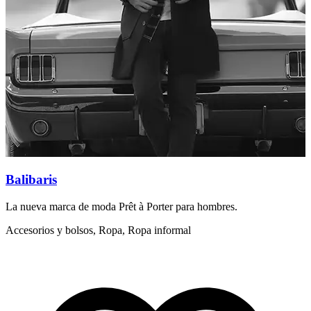
Balibaris
La nueva marca de moda Prêt à Porter para hombres.
B
d
Accesorios y bolsos, Ropa, Ropa informal
A