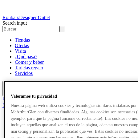
Roubaix
Designer Outlet
Search input
Tiendas
Ofertas
Visita
¿Qué pasa?
Comer y beber
Tarjetas regalo
Servicios
Más
Valoramos tu privacidad
Únete al Club
Salvado
Nuestra página web utiliza cookies y tecnologías similares instaladas por
es
McArthurGlen con diversas finalidades. Algunas cookies son necesarias 
ejemplo, para que la página funcione correctamente). Las cookies no nec
Tiendas
incluyen aquellas que analizan el uso de la página, adaptan nuestras cam
Ofertas
marketing y personalizan la publicidad que ves. Estas cookies no necesar
Visita
¿Qué pasa?
se instalarán a menos que las aceptes. Para obtener más información, con