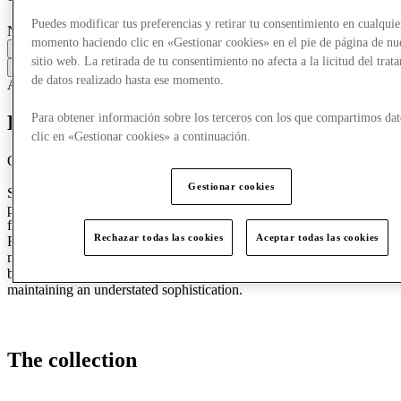
Puedes modificar tus preferencias y retirar tu consentimiento en cualquie
Nueva Apertura
momento haciendo clic en «Gestionar cookies» en el pie de página de nu
Cerrado
sitio web. La retirada de tu consentimiento no afecta a la licitud del trat
Contacta con la tienda
de datos realizado hasta ese momento.
Accesorios y bolsos
Ropa
ropa de hombre
Ropa femenina
Para obtener información sobre los terceros con los que compartimos dat
Discover Superdry & Co
clic en «Gestionar cookies» a continuación.
Opening on 4th June
Gestionar cookies
Superdry & Co stands as an authentic premium outfitter, built on the
pillars of craft and culture. Our collections revisit heritage garments
from iconic outerwear to refined jersey, shirting, and denim.
Rechazar todas las cookies
Aceptar todas las cookies
Reimagined with contemporary tailoring, premium fabrics, and
meticulous attention to detail. The result is a timeless wardrobe that
balances quality and versatility, empowering confidence while
maintaining an understated sophistication.
The collection