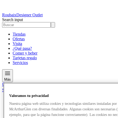
Roubaix
Designer Outlet
Search input
Tiendas
Ofertas
Visita
¿Qué pasa?
Comer y beber
Tarjetas regalo
Servicios
Más
Únete al Club
Salvado
es
Valoramos tu privacidad
Tiendas
Nuestra página web utiliza cookies y tecnologías similares instaladas por
Ofertas
McArthurGlen con diversas finalidades. Algunas cookies son necesarias 
Visita
ejemplo, para que la página funcione correctamente). Las cookies no nec
¿Qué pasa?