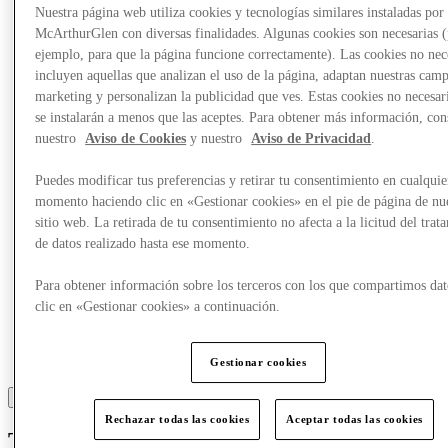
Nuestra página web utiliza cookies y tecnologías similares instaladas por
Comer y beber
Tarjetas regalo
McArthurGlen con diversas finalidades. Algunas cookies son necesarias 
Servicios
ejemplo, para que la página funcione correctamente). Las cookies no nec
incluyen aquellas que analizan el uso de la página, adaptan nuestras cam
marketing y personalizan la publicidad que ves. Estas cookies no necesar
Más
se instalarán a menos que las aceptes. Para obtener más información, con
nuestro
Aviso de Cookies
y nuestro
Aviso de Privacidad
.
Puedes modificar tus preferencias y retirar tu consentimiento en cualquie
momento haciendo clic en «Gestionar cookies» en el pie de página de nu
sitio web. La retirada de tu consentimiento no afecta a la licitud del trat
de datos realizado hasta ese momento.
Para obtener información sobre los terceros con los que compartimos dat
clic en «Gestionar cookies» a continuación.
Gestionar cookies
Rechazar todas las cookies
Aceptar todas las cookies
Tara Jarmon