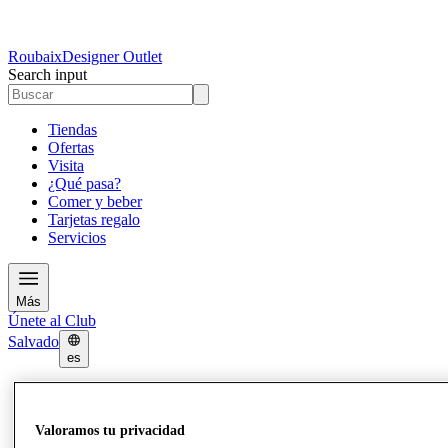
Roubaix
Designer Outlet
Search input
Tiendas
Ofertas
Visita
¿Qué pasa?
Comer y beber
Tarjetas regalo
Servicios
Más
Únete al Club
Salvado
es
Tiendas
Ofertas
Visita
Valoramos tu privacidad
¿Qué pasa?