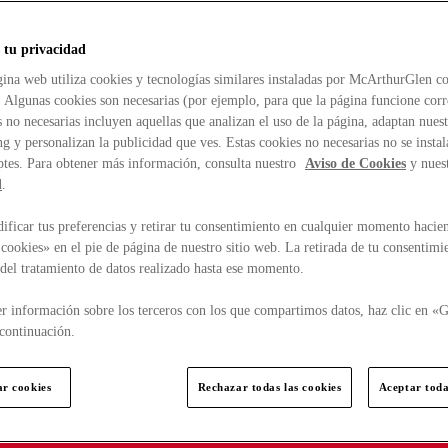
 tu privacidad
ina web utiliza cookies y tecnologías similares instaladas por McArthurGlen co
. Algunas cookies son necesarias (por ejemplo, para que la página funcione cor
 no necesarias incluyen aquellas que analizan el uso de la página, adaptan nue
g y personalizan la publicidad que ves. Estas cookies no necesarias no se insta
ptes. Para obtener más información, consulta nuestro
Aviso de Cookies
y nues
d
.
ficar tus preferencias y retirar tu consentimiento en cualquier momento hacien
cookies» en el pie de página de nuestro sitio web. La retirada de tu consentimi
d del tratamiento de datos realizado hasta ese momento.
r información sobre los terceros con los que compartimos datos, haz clic en «G
continuación.
ar cookies
Rechazar todas las cookies
Aceptar toda