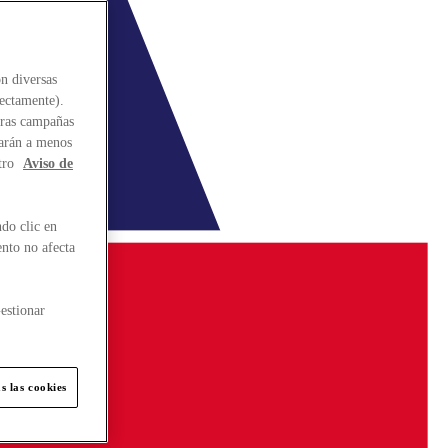
n diversas
rectamente).
stras campañas
larán a menos
tro
Aviso de
do clic en
ento no afecta
estionar
s las cookies