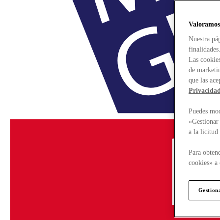
Valoramos
Nuestra pág
finalidades
Las cookies
de marketin
que las ace
Privacida
Puedes modi
«Gestionar 
a la licitu
Para obtene
cookies» a 
Gestion