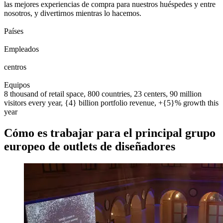
las mejores experiencias de compra para nuestros huéspedes y entre
nosotros, y divertirnos mientras lo hacemos.
0
0
1
2
3
4
5
6
7
8
Países
0
0
1
2
3
4
5
6
7
8
0
0
1
2
3
4
5
6
7
8
9
0
0
0
1
2
3
4
5
6
7
8
9
0
Empleados
0
0
1
2
0
0
1
2
3
centros
0
0
1
2
3
4
5
6
7
8
9
0
0
1
2
3
4
5
6
7
8
9
0
Equipos
8 thousand of retail space, 800 countries, 23 centers, 90 million
visitors every year, {4} billion portfolio revenue, +{5}% growth this
year
Cómo es trabajar para el principal grupo
europeo de outlets de diseñadores