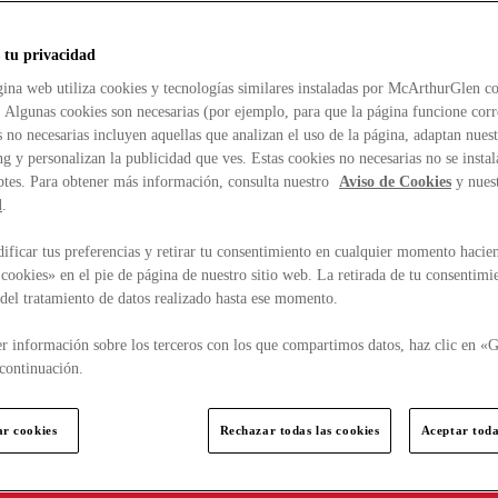
 tu privacidad
ina web utiliza cookies y tecnologías similares instaladas por McArthurGlen co
. Algunas cookies son necesarias (por ejemplo, para que la página funcione cor
 no necesarias incluyen aquellas que analizan el uso de la página, adaptan nue
g y personalizan la publicidad que ves. Estas cookies no necesarias no se insta
ptes. Para obtener más información, consulta nuestro
Aviso de Cookies
y nues
d
.
ficar tus preferencias y retirar tu consentimiento en cualquier momento hacien
cookies» en el pie de página de nuestro sitio web. La retirada de tu consentimi
d del tratamiento de datos realizado hasta ese momento.
r información sobre los terceros con los que compartimos datos, haz clic en «G
continuación.
ar cookies
Rechazar todas las cookies
Aceptar toda