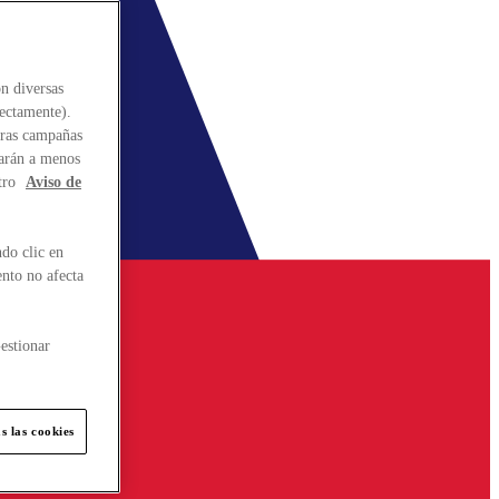
n diversas
rectamente).
stras campañas
larán a menos
tro
Aviso de
do clic en
ento no afecta
estionar
s las cookies