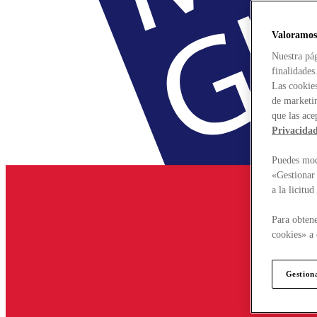
Valoramos
Nuestra pág
finalidades
Las cookies
de marketin
que las ace
Privacida
Puedes modi
«Gestionar 
a la licitu
Para obtene
cookies» a 
Gestion