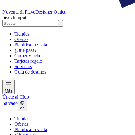
Noventa di Piave
Designer Outlet
Search input
Tiendas
Ofertas
Planifica tu visita
¿Qué pasa?
Comer y beber
Tarjetas regalo
Servicios
Guía de destinos
Más
Únete al Club
Salvado
es
Tiendas
Ofertas
Planifica tu visita
¿Qué pasa?