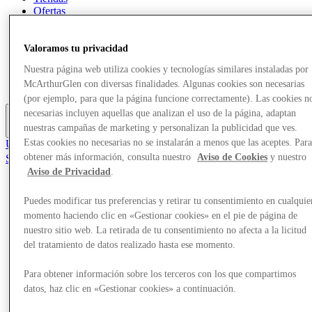
Ofertas
Planifica tu visita
¿Qué pasa?
Comer y beber
Valoramos tu privacidad
Tarjetas regalo
Nuestra página web utiliza cookies y tecnologías similares instaladas por
Servicios
McArthurGlen con diversas finalidades. Algunas cookies son necesarias
Guía de destinos
(por ejemplo, para que la página funcione correctamente). Las cookies n
necesarias incluyen aquellas que analizan el uso de la página, adaptan
nuestras campañas de marketing y personalizan la publicidad que ves.
Más
Únete al Club
Estas cookies no necesarias no se instalarán a menos que las aceptes. Par
Salvado
obtener más información, consulta nuestro
Aviso de Cookies
y nuestro
es
Aviso de Privacidad
.
Tiendas
Puedes modificar tus preferencias y retirar tu consentimiento en cualquie
Ofertas
momento haciendo clic en «Gestionar cookies» en el pie de página de
Planifica tu visita
¿Qué pasa?
nuestro sitio web. La retirada de tu consentimiento no afecta a la licitud
Comer y beber
del tratamiento de datos realizado hasta ese momento.
Tarjetas regalo
Servicios
Para obtener información sobre los terceros con los que compartimos
Guía de destinos
datos, haz clic en «Gestionar cookies» a continuación.