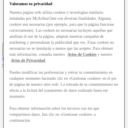
Valoramos tu privacidad
Ofertas
Planifica tu visita
Nuestra página web utiliza cookies y tecnologías similares
¿Qué pasa?
instaladas por McArthurGlen con diversas finalidades. Algunas
Comer y beber
cookies son necesarias (por ejemplo, para que la página funcione
Tarjetas regalo
Servicios
correctamente). Las cookies no necesarias incluyen aquellas que
Guía de destinos
analizan el uso de la página, adaptan nuestras campañas de
marketing y personalizan la publicidad que ves. Estas cookies no
necesarias no se instalarán a menos que las aceptes. Para obtener
Más
más información, consulta nuestro
Aviso de Cookies
y nuestro
Únete al Club
Aviso de Privacidad
.
Salvado
es
Puedes modificar tus preferencias y retirar tu consentimiento en
cualquier momento haciendo clic en «Gestionar cookies» en el pie
Tiendas
Ofertas
de página de nuestro sitio web. La retirada de tu consentimiento no
Planifica tu visita
afecta a la licitud del tratamiento de datos realizado hasta ese
¿Qué pasa?
momento.
Comer y beber
Tarjetas regalo
Para obtener información sobre los terceros con los que
Servicios
compartimos datos, haz clic en «Gestionar cookies» a
Guía de destinos
continuación.