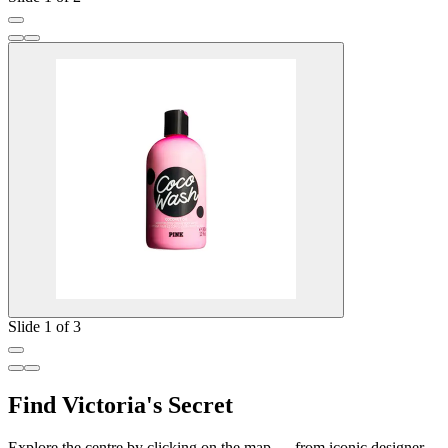
Slide 1 of 3
Find Victoria's Secret
Explore the centre by clicking on the map — from iconic designer