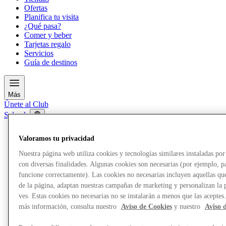
Ofertas
Planifica tu visita
¿Qué pasa?
Comer y beber
Tarjetas regalo
Servicios
Guía de destinos
Más
Únete al Club
Salvado
es
Valoramos tu privacidad
Tiendas
Ofertas
Nuestra página web utiliza cookies y tecnologías similares instaladas p
Planifica tu visita
con diversas finalidades. Algunas cookies son necesarias (por ejemplo, p
¿Qué pasa?
funcione correctamente). Las cookies no necesarias incluyen aquellas que
Comer y beber
de la página, adaptan nuestras campañas de marketing y personalizan la 
Tarjetas regalo
Servicios
ves. Estas cookies no necesarias no se instalarán a menos que las aceptes
Guía de destinos
más información, consulta nuestro
Aviso de Cookies
y nuestro
Aviso 