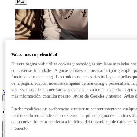
Más
Valoramos tu privacidad
Nuestra página web utiliza cookies y tecnologías similares instaladas p
con diversas finalidades. Algunas cookies son necesarias (por ejemplo, p
funcione correctamente). Las cookies no necesarias incluyen aquellas que
de la página, adaptan nuestras campañas de marketing y personalizan la 
ves. Estas cookies no necesarias no se instalarán a menos que las aceptes
Marcas
más información, consulta nuestro
Aviso de Cookies
y nuestro
Aviso 
Puedes modificar tus preferencias y retirar tu consentimiento en cualqu
adidas
haciendo clic en «Gestionar cookies» en el pie de página de nuestro sitio
de tu consentimiento no afecta a la licitud del tratamiento de datos reali
Cerrado
momento.
10a. m. - 8p. m.
Contacta con la tienda