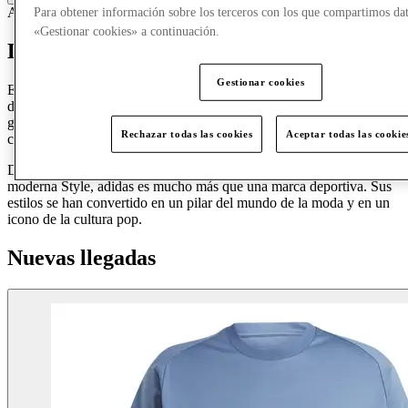
Accesorios y bolsos
Ropa
Calzado
Ropa deportiva
Ropa informal
Para obtener información sobre los terceros con los que compartimos dat
«Gestionar cookies» a continuación.
Descubre adidas
Gestionar cookies
El logotipo de adidas es reconocido como un símbolo de calzado
deportivo de calidad en todo el mundo. Ya sea correr, fútbol, tenis o
golf, adidas utiliza la tecnología más avanzada para ofrecer a sus
Rechazar todas las cookies
Aceptar todas las cookie
clientes una ventaja extra cuando salen al campo.
Desde estilos retro como su famosa Samba hasta su gama más
moderna Style, adidas es mucho más que una marca deportiva. Sus
estilos se han convertido en un pilar del mundo de la moda y en un
icono de la cultura pop.
Nuevas llegadas